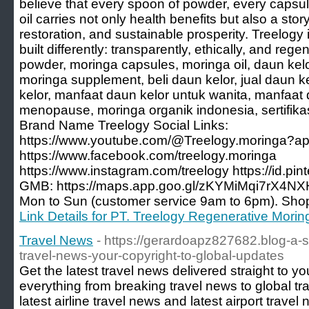
believe that every spoon of powder, every capsu
oil carries not only health benefits but also a stor
restoration, and sustainable prosperity. Treelogy 
built differently: transparently, ethically, and re
powder, moringa capsules, moringa oil, daun kelo
moringa supplement, beli daun kelor, jual daun k
kelor, manfaat daun kelor untuk wanita, manfaat 
menopause, moringa organik indonesia, sertifika
Brand Name Treelogy Social Links:
https://www.youtube.com/@Treelogy.moringa?a
https://www.facebook.com/treelogy.moringa
https://www.instagram.com/treelogy https://id.pi
GMB: https://maps.app.goo.gl/zKYMiMqi7rX4NX
Mon to Sun (customer service 9am to 6pm). Shop 
Link Details for PT. Treelogy Regenerative Morin
Travel News
- https://gerardoapz827682.blog-a-
travel-news-your-copyright-to-global-updates
Get the latest travel news delivered straight to y
everything from breaking travel news to global t
latest airline travel news and latest airport travel