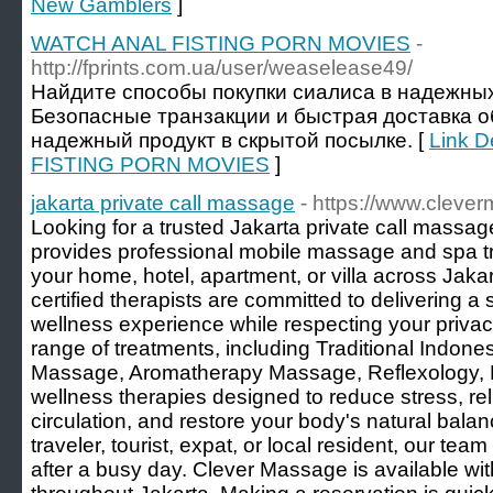
New Gamblers
]
WATCH ANAL FISTING PORN MOVIES
-
http://fprints.com.ua/user/weaselease49/
Найдите способы покупки сиалиса в надежных
Безопасные транзакции и быстрая доставка 
надежный продукт в скрытой посылке. [
Link D
FISTING PORN MOVIES
]
jakarta private call massage
- https://www.cleve
Looking for a trusted Jakarta private call mass
provides professional mobile massage and spa tre
your home, hotel, apartment, or villa across Jak
certified therapists are committed to delivering a
wellness experience while respecting your privacy
range of treatments, including Traditional Indo
Massage, Aromatherapy Massage, Reflexology, 
wellness therapies designed to reduce stress, re
circulation, and restore your body's natural bal
traveler, tourist, expat, or local resident, our te
after a busy day. Clever Massage is available wit