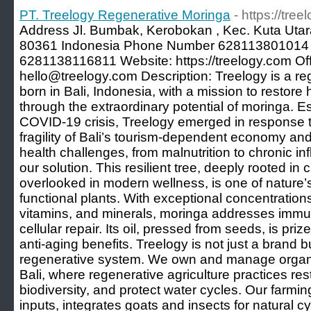
PT. Treelogy Regenerative Moringa
- https://tre
Address Jl. Bumbak, Kerobokan , Kec. Kuta Uta
80361 Indonesia Phone Number 628113801014 
6281138116811 Website: https://treelogy.com Off
hello@treelogy.com Description: Treelogy is a r
born in Bali, Indonesia, with a mission to restor
through the extraordinary potential of moringa. E
COVID-19 crisis, Treelogy emerged in response to
fragility of Bali’s tourism-dependent economy an
health challenges, from malnutrition to chronic 
our solution. This resilient tree, deeply rooted in
overlooked in modern wellness, is one of nature’
functional plants. With exceptional concentration
vitamins, and minerals, moringa addresses immun
cellular repair. Its oil, pressed from seeds, is pri
anti-aging benefits. Treelogy is not just a brand bu
regenerative system. We own and manage organic
Bali, where regenerative agriculture practices re
biodiversity, and protect water cycles. Our farmi
inputs, integrates goats and insects for natural cy