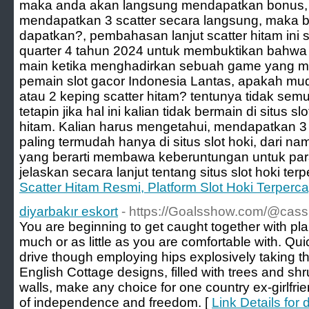
maka anda akan langsung mendapatkan bonus, 
mendapatkan 3 scatter secara langsung, maka 
dapatkan?, pembahasan lanjut scatter hitam ini s
quarter 4 tahun 2024 untuk membuktikan bahwa p
main ketika menghadirkan sebuah game yang m
pemain slot gacor Indonesia Lantas, apakah mu
atau 2 keping scatter hitam? tentunya tidak sem
tetapin jika hal ini kalian tidak bermain di situs 
hitam. Kalian harus mengetahui, mendapatkan 3 
paling termudah hanya di situs slot hoki, dari 
yang berarti membawa keberuntungan untuk par
jelaskan secara lanjut tentang situs slot hoki ter
Scatter Hitam Resmi, Platform Slot Hoki Terperc
diyarbakır eskort
- https://Goalsshow.com/@cass
You are beginning to get caught together with p
much or as little as you are comfortable with. Qui
drive though employing hips explosively taking the
English Cottage designs, filled with trees and s
walls, make any choice for one country ex-girlfri
of independence and freedom. [
Link Details for 