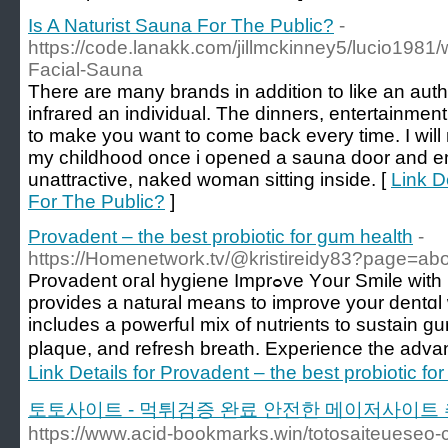
Is A Naturist Sauna For The Public?
-
https://code.lanakk.com/jillmckinney5/lucio1981
Facial-Sauna
There are many brands in addition to like an au
infrared an individual. The dinners, entertainment
to make you want to come back every time. I will
my childhood once i opened a sauna door and e
unattractive, naked woman sitting inside. [
Link D
For The Public?
]
Provadent – the best probiotic for gum health
-
https://Homenetwork.tv/@kristireidy83?page=ab
Provadent oгal hygiene Imprߋve Yοur Smile with Provadent: Proνadent
provides a natural means to improve your dentɑl
includes a powerfuⅼ mix of nutrients to sustain g
Link Details for Provadent – the best probiotic fo
토토사이트 - 먹튀검증 완료 안전한 메이저사이
https://www.acid-bookmarks.win/totosaiteueseo