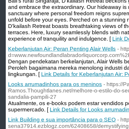
Bali's rural Singaraja, D'kailash Retreat beckons
and embrace the extraordinary. Our hideaway is mo
sanctuary where personal freedom reigns supre
unfold before your eyes. Perched on a stunning r
D'kailash Retreat boasts breathtaking views of t
terraces. Here, luxury seamlessly blends with nat
experience of tranquility and indulgence. [
Link De
Keberlanjutan Air: Peran Penting Alair Wells
- ht
d=www.newfoundlandlabradorliquorcorp.com%
Dengan pendekatan berkelanjutan, Alair Wells b
Peroleh bagaimana mereka menolong industri da
lingkungan. [
Link Details for Keberlanjutan Air: 
Looks arrumadinhos para os meninos
- https://
Ramos.Thoughtlanes.net/melhore-o-estilo-do-s
sandalia-pampili-27
Atualmente, os e-books podem estar vendidos p
supermercado. [
Link Details for Looks arrumad
Link Building e sua importância para o SEO
- ht
sena37914.ezblogz.com/62408658/demystifying-