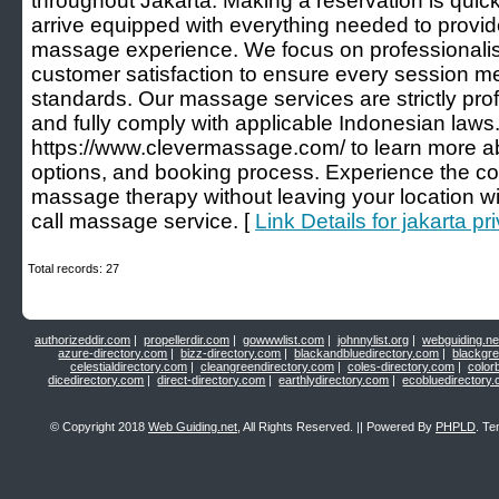
throughout Jakarta. Making a reservation is quic
arrive equipped with everything needed to provi
massage experience. We focus on professionalis
customer satisfaction to ensure every session me
standards. Our massage services are strictly pro
and fully comply with applicable Indonesian laws. 
https://www.clevermassage.com/ to learn more ab
options, and booking process. Experience the co
massage therapy without leaving your location wit
call massage service. [
Link Details for jakarta p
Total records: 27
authorizeddir.com
|
propellerdir.com
|
gowwwlist.com
|
johnnylist.org
|
webguiding.ne
azure-directory.com
|
bizz-directory.com
|
blackandbluedirectory.com
|
blackgr
celestialdirectory.com
|
cleangreendirectory.com
|
coles-directory.com
|
color
dicedirectory.com
|
direct-directory.com
|
earthlydirectory.com
|
ecobluedirectory
© Copyright 2018
Web Guiding.net
, All Rights Reserved. || Powered By
PHPLD
. Te