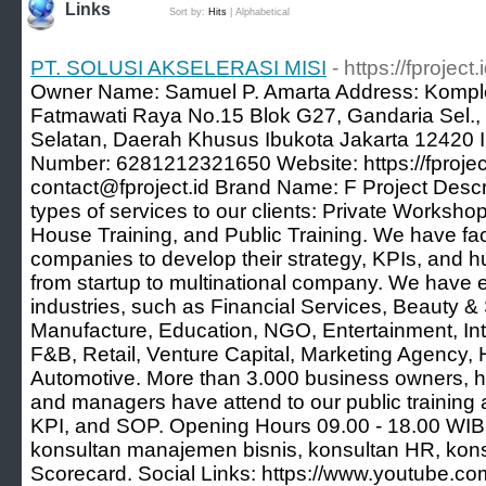
Links
Sort by:
Hits
|
Alphabetical
PT. SOLUSI AKSELERASI MISI
- https://fproject.
Owner Name: Samuel P. Amarta Address: Komplek
Fatmawati Raya No.15 Blok G27, Gandaria Sel., 
Selatan, Daerah Khusus Ibukota Jakarta 12420 
Number: 6281212321650 Website: https://fproject.
contact@fproject.id Brand Name: F Project Descrip
types of services to our clients: Private Worksho
House Training, and Public Training. We have fac
companies to develop their strategy, KPIs, an
from startup to multinational company. We have 
industries, such as Financial Services, Beauty 
Manufacture, Education, NGO, Entertainment, Int
F&B, Retail, Venture Capital, Marketing Agency, 
Automotive. More than 3.000 business owners, h
and managers have attend to our public training
KPI, and SOP. Opening Hours 09.00 - 18.00 WIB 
konsultan manajemen bisnis, konsultan HR, kons
Scorecard. Social Links: https://www.youtube.