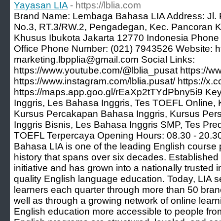
Yayasan LIA
- https://lblia.com
Brand Name: Lembaga Bahasa LIA Address: Jl.
No.3, RT.3/RW.2, Pengadegan, Kec. Pancoran Ko
Khusus Ibukota Jakarta 12770 Indonesia Phon
Office Phone Number: (021) 7943526 Website: htt
marketing.lbpplia@gmail.com Social Links:
https://www.youtube.com/@lblia_pusat https://w
https://www.instagram.com/lblia.pusat/ https://
https://maps.app.goo.gl/rEaXp2tTYdPbny5i9 Ke
Inggris, Les Bahasa Inggris, Tes TOEFL Online,
Kursus Percakapan Bahasa Inggris, Kursus Per
Inggris Bisnis, Les Bahasa Inggris SMP, Tes Pr
TOEFL Terpercaya Opening Hours: 08.30 - 20.3
Bahasa LIA is one of the leading English course p
history that spans over six decades. Established
initiative and has grown into a nationally trusted in
quality English language education. Today, LIA s
learners each quarter through more than 50 bran
well as through a growing network of online lear
English education more accessible to people fro