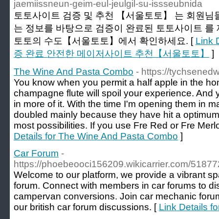
jaemiissneun-geim-eul-jeulgil-su-issseubnida
토토사이트 검증 및 추천 【서울토토】 는 회원님들
는 정보를 바탕으로 검증이 완료된 토토사이트 를
토토의 수도【서울토토】에서 확인하세요. [
Link
증 완료 안전한 메이저사이트 추천【서울토토】
]
The Wine And Pasta Combo
- https://tychsenedw
You know when you permit a half apple in the ho
champagne flute will spoil your experience. And yo
in more of it. With the time I'm opening them in m
doubled mainly because they have hit a optimum p
most possibilities. If you use Fre Red or Fre Merlo
Details for The Wine And Pasta Combo
]
Car Forum
-
https://phoebeooci156209.wikicarrier.com/5187
Welcome to our platform, we provide a vibrant spa
forum. Connect with members in car forums to di
campervan conversions. Join car mechanic forums 
our british car forum discussions. [
Link Details f