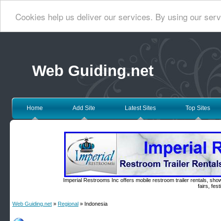
Cookies help us deliver our services. By using our serv
Web Guiding.net
Home
Add Site
Latest Sites
Top Sites
Imperial Restrooms Inc offers mobile restroom trailer rentals, show
fairs, fe
Web Guiding.net
»
Regional
» Indonesia