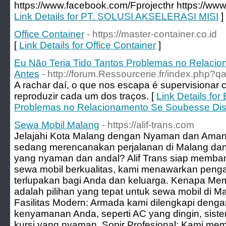
https://www.facebook.com/Fprojecthr https://www.
Link Details for PT. SOLUSI AKSELERASI MISI
]
Office Container
- https://master-container.co.id
[
Link Details for Office Container
]
Eu Não Teria Tido Tantos Problemas no Relaci
Antes
- http://forum.Ressourcerie.fr/index.php?
A rachar daí, o que nos escapa é supervisionar 
reproduzir cada um dos traços. [
Link Details for
Problemas no Relacionamento Se Soubesse Dis
Sewa Mobil Malang
- https://alif-trans.com
Jelajahi Kota Malang dengan Nyaman dan Aman 
sedang merencanakan perjalanan di Malang dan
yang nyaman dan andal? Alif Trans siap memba
sewa mobil berkualitas, kami menawarkan penga
terlupakan bagi Anda dan keluarga. Kenapa Memili
adalah pilihan yang tepat untuk sewa mobil di M
Fasilitas Modern: Armada kami dilengkapi dengan
kenyamanan Anda, seperti AC yang dingin, siste
kursi yang nyaman. Sopir Profesional: Kami memil