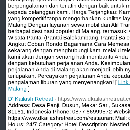
berpengalaman dan terlatih dengan baik untuk 
kepada pelanggan kami. Harga Terjangkau: Ka
yang kompetitif tanpa mengorbankan kualitas lay
Malang Dengan layanan sewa mobil dari Alif Tra
berbagai destinasi populer di Malang, termasu
Wisata Pantai (Pantai Balekambang, Pantai Bal
Angkut Coban Rondo Bagaimana Cara Memesan
sekarang dengan menghubungi kami melalui tel
kami akan dengan senang hati membantu Anda m
dengan kebutuhan perjalanan Anda. Kesimpulan 
perjalanan Anda di Malang akan menjadi lebih 
terlupakan. Percayakan perjalanan Anda kepada
pengalaman liburan yang menyenangkan! [
Link
Malang
]
D' Kailash Retreat
- https://www.dkailashretreat.
Address: Desa Panji, Dusun, Mekar Sari, Sukas
81161, Indonesia Phone: 0877 66999572 Websit
https://www.dkailashretreat.com/restaurant Mail
Hours: 24/7 Category: Hotel Description: Nestled