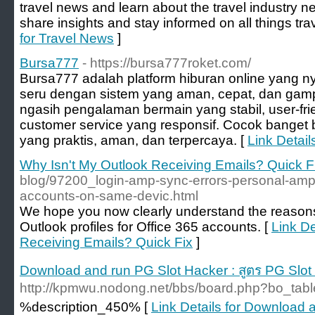
travel news and learn about the travel industry 
share insights and stay informed on all things tra
for Travel News
]
Bursa777
- https://bursa777roket.com/
Bursa777 adalah platform hiburan online yang n
seru dengan sistem yang aman, cepat, dan gampa
ngasih pengalaman bermain yang stabil, user-fri
customer service yang responsif. Cocok banget b
yang praktis, aman, dan terpercaya. [
Link Detail
Why Isn't My Outlook Receiving Emails? Quick F
blog/97200_login-amp-sync-errors-personal-amp
accounts-on-same-devic.html
We hope you now clearly understand the reasons
Outlook profiles for Office 365 accounts. [
Link De
Receiving Emails? Quick Fix
]
Download and run PG Slot Hacker : สูตร PG Slo
http://kpmwu.nodong.net/bbs/board.php?bo_ta
%description_450% [
Link Details for Download 