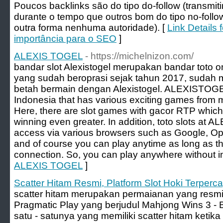
Poucos backlinks são do tipo do-follow (transmiti
durante o tempo que outros bom do tipo no-follo
outra forma nenhuma autoridade). [
Link Details 
importância para o SEO
]
ALEXIS TOGEL
- https://michelnizon.com/
bandar slot Alexistogel merupakan bandar toto onl
yang sudah beroprasi sejak tahun 2017, sudah
betah bermain dengan Alexistogel. ALEXISTOGEL i
Indonesia that has various exciting games from ma
Here, there are slot games with gacor RTP whic
winning even greater. In addition, toto slots at
access via various browsers such as Google, Oper
and of course you can play anytime as long as th
connection. So, you can play anywhere without in
ALEXIS TOGEL
]
Scatter Hitam Resmi, Platform Slot Hoki Terperc
scatter hitam merupakan permaianan yang resmi 
Pragmatic Play yang berjudul Mahjong Wins 3 - B
satu - satunya yang memiliki scatter hitam ketika