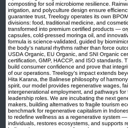
composting for soil microbiome resilience. Rainwa
irrigation, and polyculture design ensure efficie
guarantee trust, Treelogy operates its own BPOM-l
divisions: food, traditional medicine, and cosmeti
transformed into premium certified products — o
capsules, cold-pressed moringa oil, and innovativ
formula is science-validated, guided by biomimic
the body’s natural rhythms rather than force out
USDA Organic, EU Organic, and SNI Organic certi
certification, GMP, HACCP, and ISO standards. Th
build consumer confidence and prove that integrit
of our operations. Treelogy’s impact extends bey
Hita Karana, the Balinese philosophy of harmony
spirit, our model provides regenerative wages, fair
intergenerational employment, and pathways for f
leadership roles. We are incubating the next gene
makers, building alternatives to fragile tourism e
benchmark for regenerative capitalism in Indones
to redefine wellness as a regenerative system —
individuals, restores ecosystems, and supports r