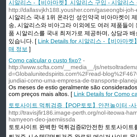
시알리스 -【비아마켓】시알리스 구입 - 시알리스
http://dallasvjkh188.yousher.com/gaseongbi-joh-
시알리스 국내 1위 온라인 성인약국 비아마켓이 
송, 시알리스와 비아그라 이외에도 여러 제품들이 
품 시알리스를 국내 최저가로 제공하며, 상담과 
있습니다. [
Link Details for 시알리스 -【비
매 정보
]
Como calcular o custo fixo?
-
http://www.scfta.com/__media__/js/netsoltradem
d=Globalunitedspirits.com%2Fread-blog%2F46
jundiai-como-uma-empresa-de-transporte-planeja
Os meses de estio geralmente são considerados
com preços mais altos. [
Link Details for Como ca
토토사이트 먹튀검증【POP토토】안전놀이터 -사
http://travisjfir186.image-perth.org/nol-iteowa-
hamyeon-deo-jaemiissda
토토사이트 완벽한 먹튀검증☑️안전한 토토사이트를
튀검증 시스템☑️먹튀검증 완료된 메이저사이트 목