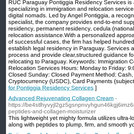
RUC Paraguay Pontiggia Residency Services is 
specializing in immigration and relocation service
digital nomads. Led by Angel Pontiggia, a recog
specialist, the company provides end-to-end sup
residency, permanent residency, cedula (national 
relocation assistance.With a personalized approa
of successful cases, the firm has helped hundreds
establish legal residency in Paraguay. Services a
process and provide clear,structured guidance for
relocating to Paraguay. Keywords: Immigration C
Relocation Services Hours: Monday to Friday: 9
Closed Sunday: Closed Payment Method: Cash, 
Cryptocurrency (USDC), Card Payments (subject to
for Pontiggia Residency Services
]
Advanced Rejuvenating Collagen Cream
-
https://be4stlhyvyjl2gz5gsnpnvyhgun46kgj6imz
peptides-and-collagen-moisturizer
This lightweight yet mighty formula utilizes ultra
along with peptides to plump, firm, and smooth yo