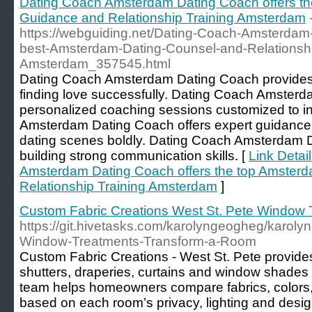
Dating Coach Amsterdam Dating Coach offers th
Guidance and Relationship Training Amsterdam
https://webguiding.net/Dating-Coach-Amsterdam
best-Amsterdam-Dating-Counsel-and-Relationship
Amsterdam_357545.html
Dating Coach Amsterdam Dating Coach provides t
finding love successfully. Dating Coach Amsterd
personalized coaching sessions customized to i
Amsterdam Dating Coach offers expert guidance
dating scenes boldly. Dating Coach Amsterdam D
building strong communication skills. [
Link Detai
Amsterdam Dating Coach offers the top Amster
Relationship Training Amsterdam
]
Custom Fabric Creations West St. Pete Window 
https://git.hivetasks.com/karolyngeogheg/karol
Window-Treatments-Transform-a-Room
Custom Fabric Creations - West St. Pete provide
shutters, draperies, curtains and window shades fo
team helps homeowners compare fabrics, colors, 
based on each room’s privacy, lighting and desi