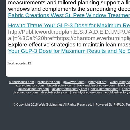
measurements and tailored planning support a fini
windows and complements the surrounding decor
Fabric Creations West St. Pete Window Treatme
How to Titrate Your GLP-3 Dose for Maximum Res
http://Publ.Icwordtiredplan.E.S.J.A.D.E.D.I.M.
a[]=%3Ca%20href=https://phantom.everburni
Explore effective strategies to maintain lean mass
Your GLP-3 Dose for Maximum Results and No Si
Total records: 12
authorizeddir.com
|
propellerdir.com
|
gowwwlist.com
|
johnnylist.org
|
webguiding.ne
azure-directory.com
|
bizz-directory.com
|
blackandbluedirectory.com
|
blackgr
celestialdirectory.com
|
cleangreendirectory.com
|
coles-directory.com
|
color
dicedirectory.com
|
direct-directory.com
|
earthlydirectory.com
|
ecobluedirectory
© Copyright 2018
Web Guiding.net
, All Rights Reserved. || Powered By
PHPLD
. Te