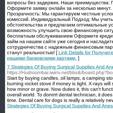
вопросы без задержек. Наши преимущества: П
Оформите заявку онлайн за несколько минут.
Прозрачность: Мы гарантируем честные услов
комиссий. Индивидуальный Подход: Мы учит
обстоятельства и предлагаем оптимальные ус
возможность улучшить свою финансовую ситу
бесплатным обслуживанием Оформите кредит,
займ на нашем сайте уже сегодня и наслади
сотрудничества с надежным финансовым пар
станут реальностью! [
Link Details for Получи
нашими банковскими картами.
]
7 Strategies Of Buying Surgical Supplies And A
https://Hudroombar.iwinv.net/bbs&/board.php?b
Start by buying candles, oil lamps, a camping s
burning rocket stove if money is tight. X-rays wil
how minor or grave. Now duties it, this can't funct
overall world. To donrrrt dental technician, it does
time. Dental care for dogs is really a relatively ne
Strategies Of Buying Surgical Supplies And Ane