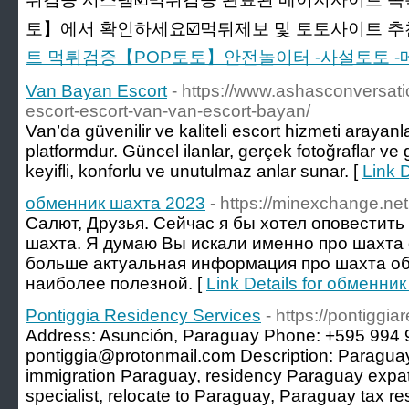
토】에서 확인하세요☑️먹튀제보 및 토토사이트 추천☑
트 먹튀검증【POP토토】안전놀이터 -사설토토 
Van Bayan Escort
- https://www.ashasconversati
escort-escort-van-van-escort-bayan/
Van’da güvenilir ve kaliteli escort hizmeti arayanla
platformdur. Güncel ilanlar, gerçek fotoğraflar ve g
keyifli, konforlu ve unutulmaz anlar sunar. [
Link 
обменник шахта 2023
- https://minexchange.net
Салют, Друзья. Сейчас я бы хотел оповестить
шахта. Я думаю Вы искали именно про шахта 
больше актуальная информация про шахта об
наиболее полезной. [
Link Details for обменни
Pontiggia Residency Services
- https://pontiggi
Address: Asunción, Paraguay Phone: +595 994 
pontiggia@protonmail.com Description: Paraguay
immigration Paraguay, residency Paraguay expa
specialist, relocate to Paraguay, Paraguay tax r